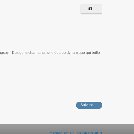
ngsey. Des gens charmants, une équipe dynamique qui brille
Suivant
DESIGNED BY: AS DESIGNING